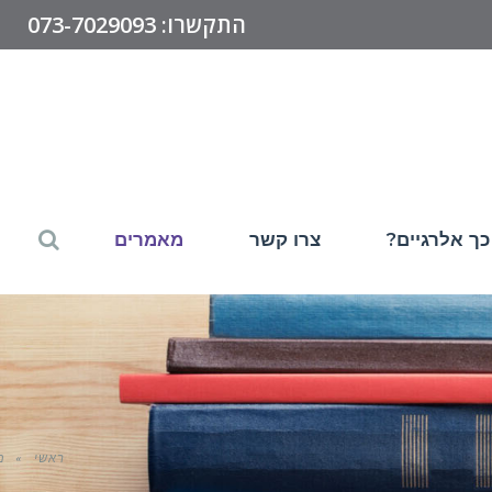
התקשרו: 073-7029093
כך אלרגיים?
צרו קשר
מאמרים
ראשי
»
מ